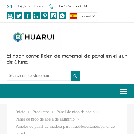

info@alcomb.com
+86-757-87653134








Español

El fabricante líder de material de panal en el sur
de China

Tog
Inicio
>
Productos
>
Panel de nido de abeja
>
Panel de nido de abeja de aluminio
>
Paneles de panal de madera para muebles/estantes/panel de
pared