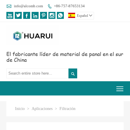

info@alcomb.com
+86-757-87653134








Español

El fabricante líder de material de panal en el sur
de China

Tog
Inicio
>
Aplicaciones
>
Filtración