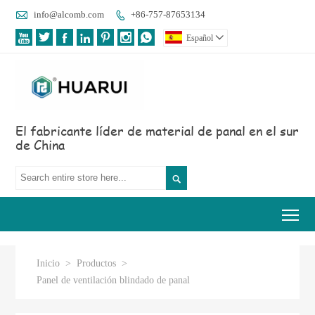

info@alcomb.com
+86-757-87653134








Español

El fabricante líder de material de panal en el sur
de China

Tog
Inicio
>
Productos
>
Panel de ventilación blindado de panal