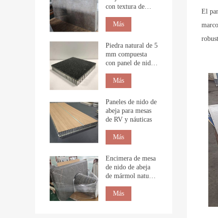
con textura de
El pan
piedra para
revestimiento
Más
marco
interior.
robus
Piedra natural de 5
mm compuesta
con panel de nido
de abeja para
construcción
Más
Paneles de nido de
abeja para mesas
de RV y náuticas
Más
Encimera de mesa
de nido de abeja
de mármol natural
personalizada
Más