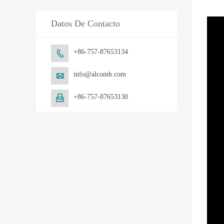
Datos De Contacto
+86-757-87653134

info@alcomb.com

+86-757-87653130
