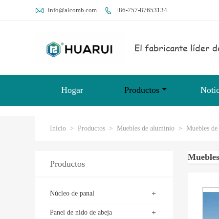

info@alcomb.com
+86-757-87653134

El fabricante líder d
Hogar
Productos
Notic
Inicio
>
Productos
>
Muebles de aluminio
>
Muebles de 
Muebles
Productos
+
Núcleo de panal
+
Panel de nido de abeja