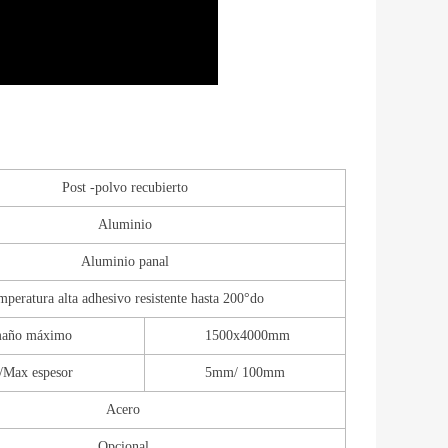
Post -polvo recubierto
Aluminio
Aluminio panal
mperatura alta
adhesivo resistente hasta 200
°
do
año máximo
1500x4000mm
/Max espesor
5
mm/
1
00mm
Acero
Opcional