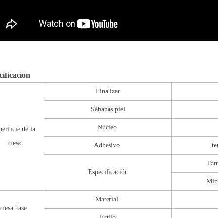
cificación
Finalizar
Sábanas piel
Núcleo
perficie de la
mesa
Adhesivo
te
Tam
Especificación
Min
Material
mesa base
Estilo