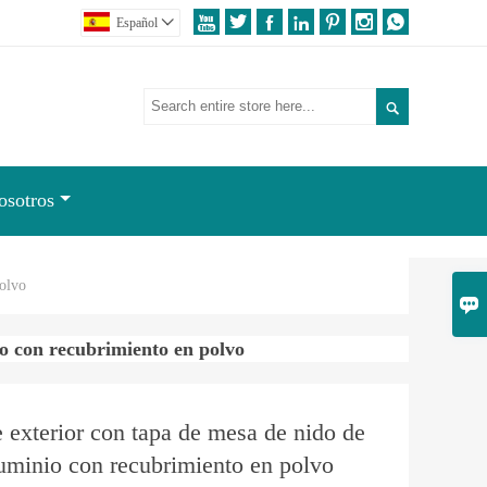







Español


osotros
polvo

io con recubrimiento en polvo
 exterior con tapa de mesa de nido de
luminio con recubrimiento en polvo