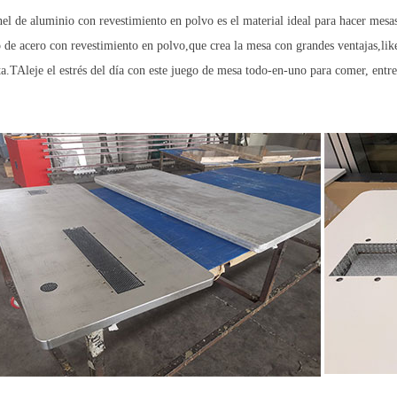
el de aluminio con revestimiento en polvo es el material ideal para hacer mesas
 de acero con revestimiento en polvo,que crea la mesa con grandes ventajas,like
ta.T
Aleje el estrés del día con este juego de mesa todo-en-uno para comer, entret