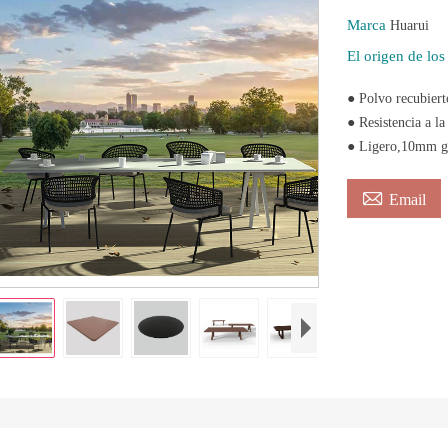
Marca
Huarui
El origen de lo
● Polvo recubiert
● Resistencia a la
● Ligero,10mm g

Email