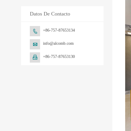
Datos De Contacto
+86-757-87653134

info@alcomb.com

+86-757-87653130
