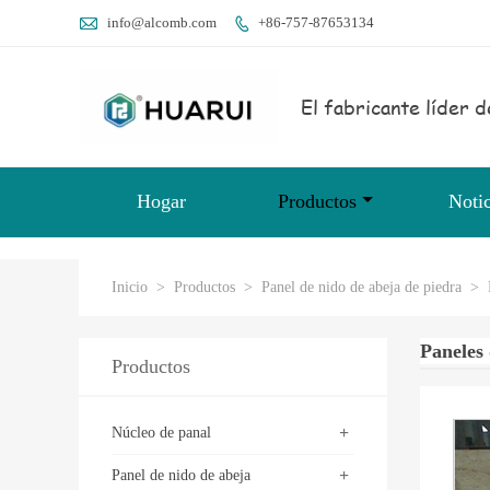

info@alcomb.com
+86-757-87653134

El fabricante líder d
Hogar
Productos
Notic
Inicio
>
Productos
>
Panel de nido de abeja de piedra
>
Paneles 
Productos
+
Núcleo de panal
+
Panel de nido de abeja