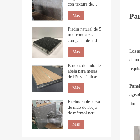
con textura de
piedra para
Pan
revestimiento
Más
interior.
Piedra natural de 5
mm compuesta
con panel de nido
de abeja para
Los a
construcción
Más
de un
Paneles de nido de
requis
abeja para mesas
de RV y náuticas
Panel
Más
agrad
Encimera de mesa
limpi
de nido de abeja
de mármol natural
personalizada
Más