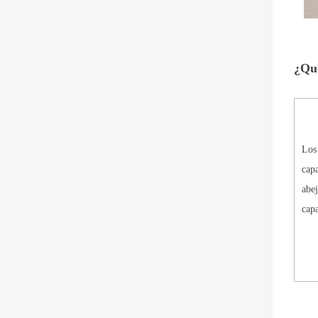
¿Qué
Los 
capa
abej
capa