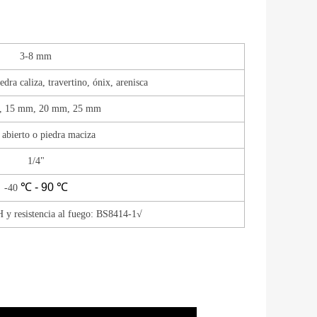
3-8 mm
edra caliza, travertino, ónix, arenisca
, 15 mm, 20 mm, 25 mm
 abierto o piedra maciza
1/4"
℃ - 90
℃
-40
 y resistencia al fuego: BS8414-1√