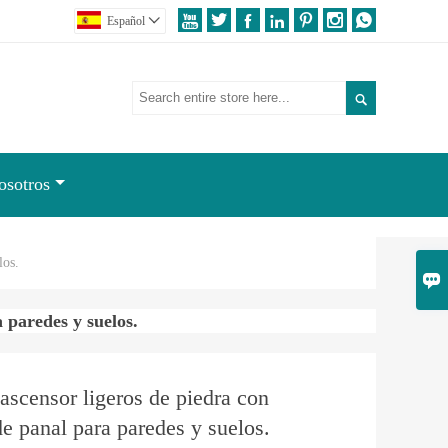







Español


osotros
los.

 paredes y suelos.
ascensor ligeros de piedra con
de panal para paredes y suelos.