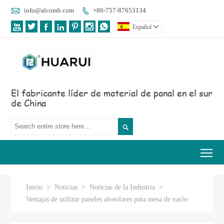

info@alcomb.com
+86-757-87653134








Español

El fabricante líder de material de panal en el sur
de China

Tog
Inicio
>
Noticias
>
Noticias de la Industria
>
Ventajas de utilizar paneles alveolares para mesa de vacío