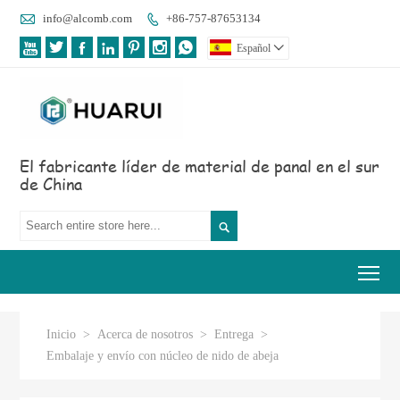

info@alcomb.com
+86-757-87653134








Español

El fabricante líder de material de panal en el sur
de China

Tog
Inicio
>
Acerca de nosotros
>
Entrega
>
Embalaje y envío con núcleo de nido de abeja